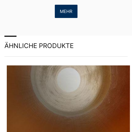
Darstellung unserer Online-Angebote. Dies stellt ein
berechtigtes Interesse im Sinne von Art. 6 Abs. 1 lit. f
MEHR
DSGVO dar.
Weitere Informationen zum Umgang mit Nutzerdaten
finden Sie in der Datenschutzerklärung von YouTube
unter:
https://www.google.de/intl/de/policies/privacy
.
Wir bewahren im Rahmen von YouTube keinerlei
personenbezogene Daten auf. Eine Übermittlung der
ÄHNLICHE PRODUKTE
personenbezogenen Daten an sonstige Empfänger
erfolgt nicht.
Widerruf Ihrer Einwilligung zur Datenverarbeitung
Einige Datenverarbeitungsvorgänge sind nur mit Ihrer
ausdrücklichen Einwilligung möglich. Sie können eine
bereits erteilte Einwilligung jederzeit widerrufen. Dazu
reicht z. B. eine formlose Mitteilung per E-Mail an uns.
Die Rechtmäßigkeit der bis zum Widerruf erfolgten
Datenverarbeitung bleibt vom Widerruf unberührt.
Beschwerderecht bei der zuständigen
Aufsichtsbehörde
Im Falle datenschutzrechtlicher Verstöße steht dem
Betroffenen ein Beschwerderecht bei der zuständigen