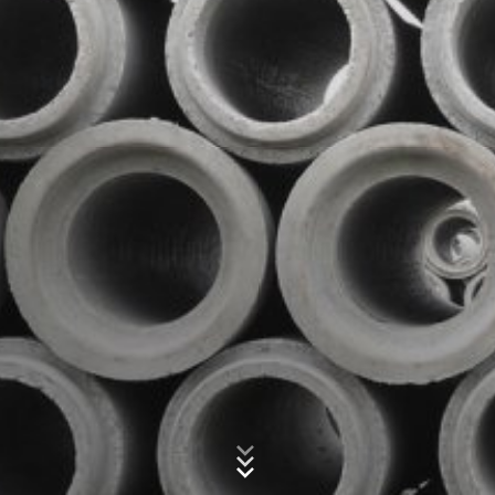
ermöglichen. Die durch den Cookie erzeugten
Informationen über Ihre Benutzung dieser Website
werden in der Regel an einen Server von Google in den
USA übertragen und dort gespeichert.
Betreff*
Die Speicherung von Google-Analytics-Cookies erfolgt
auf Grundlage von Art. 6 Abs. 1 lit. f DSGVO. Der
Websitebetreiber hat ein berechtigtes Interesse an der
Analyse des Nutzerverhaltens, um sowohl sein
Nachricht
Webangebot als auch seine Werbung zu optimieren.
IP Anonymisierung
Wir haben auf dieser Website die Funktion IP-
Anonymisierung aktiviert. Dadurch wird Ihre IP-Adresse
von Google innerhalb von Mitgliedstaaten der
Europäischen Union oder in anderen Vertragsstaaten
des Abkommens über den Europäischen
Wirtschaftsraum vor der Übermittlung in die USA
gekürzt. Nur in Ausnahmefällen wird die volle IP-
Laden Sie Ihre Bewerbung hoch
Adresse an einen Server von Google in den USA
Dateigröße gesamt:
MB /
MB
übertragen und dort gekürzt. Im Auftrag des Betreibers
Ich stimme der
Datenschutzerklärung
der MC-Bauchemie zu.
dieser Website wird Google diese Informationen
benutzen, um Ihre Nutzung der Website auszuwerten,
Diese Webseite ist durch reCAPTCHA geschützt.