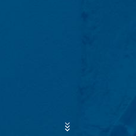
Diese Website nutzt Funktionen des
Webanalysedienstes Google Analytics. Anbieter ist die
Google Inc., 1600 Amphitheatre Parkway Mountain
View, CA 94043, USA. Google Analytics verwendet so
genannte "Cookies". Das sind Textdateien, die auf
Betreff*
Ihrem Computer gespeichert werden und die eine
Analyse der Benutzung der Website durch Sie
ermöglichen. Die durch den Cookie erzeugten
Informationen über Ihre Benutzung dieser Website
Nachricht
werden in der Regel an einen Server von Google in den
USA übertragen und dort gespeichert.
Die Speicherung von Google-Analytics-Cookies erfolgt
auf Grundlage von Art. 6 Abs. 1 lit. f DSGVO. Der
Websitebetreiber hat ein berechtigtes Interesse an der
Analyse des Nutzerverhaltens, um sowohl sein
Webangebot als auch seine Werbung zu optimieren.
IP Anonymisierung
Laden Sie Ihre Bewerbung hoch
Wir haben auf dieser Website die Funktion IP-
Dateigröße gesamt:
MB /
MB
Anonymisierung aktiviert. Dadurch wird Ihre IP-Adresse
Ich stimme der
Datenschutzerklärung
der MC-Bauchemie zu.
von Google innerhalb von Mitgliedstaaten der
Diese Webseite ist durch reCAPTCHA geschützt.
Europäischen Union oder in anderen Vertragsstaaten