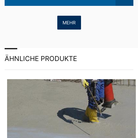
berechtigtes Interesse im Sinne von Art. 6 Abs. 1 lit. f
DSGVO dar.
Weitere Informationen zum Umgang mit Nutzerdaten
finden Sie in der Datenschutzerklärung von YouTube
MEHR
unter:
https://www.google.de/intl/de/policies/privacy
.
Wir bewahren im Rahmen von YouTube keinerlei
personenbezogene Daten auf. Eine Übermittlung der
personenbezogenen Daten an sonstige Empfänger
erfolgt nicht.
ÄHNLICHE PRODUKTE
Widerruf Ihrer Einwilligung zur Datenverarbeitung
Einige Datenverarbeitungsvorgänge sind nur mit Ihrer
ausdrücklichen Einwilligung möglich. Sie können eine
bereits erteilte Einwilligung jederzeit widerrufen. Dazu
reicht z. B. eine formlose Mitteilung per E-Mail an uns.
Die Rechtmäßigkeit der bis zum Widerruf erfolgten
Datenverarbeitung bleibt vom Widerruf unberührt.
Beschwerderecht bei der zuständigen
Aufsichtsbehörde
Im Falle datenschutzrechtlicher Verstöße steht dem
Betroffenen ein Beschwerderecht bei der zuständigen
Aufsichtsbehörde zu. Zuständige Aufsichtsbehörde in