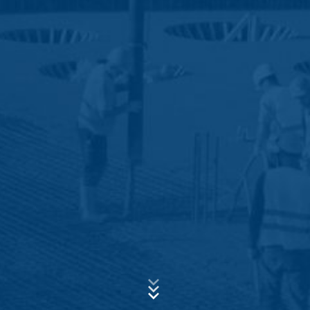
Google Analytics
Diese Website nutzt Funktionen des
Webanalysedienstes Google Analytics. Anbieter ist die
Google Inc., 1600 Amphitheatre Parkway Mountain
Betreff*
View, CA 94043, USA. Google Analytics verwendet so
genannte "Cookies". Das sind Textdateien, die auf
Ihrem Computer gespeichert werden und die eine
Analyse der Benutzung der Website durch Sie
Nachricht
ermöglichen. Die durch den Cookie erzeugten
Informationen über Ihre Benutzung dieser Website
werden in der Regel an einen Server von Google in den
USA übertragen und dort gespeichert.
Die Speicherung von Google-Analytics-Cookies erfolgt
auf Grundlage von Art. 6 Abs. 1 lit. f DSGVO. Der
Websitebetreiber hat ein berechtigtes Interesse an der
Analyse des Nutzerverhaltens, um sowohl sein
Webangebot als auch seine Werbung zu optimieren.
Laden Sie Ihre Bewerbung hoch
Dateigröße gesamt:
MB /
MB
IP Anonymisierung
Wir haben auf dieser Website die Funktion IP-
Ich stimme der
Datenschutzerklärung
der MC-Bauchemie zu.
Anonymisierung aktiviert. Dadurch wird Ihre IP-Adresse
Diese Webseite ist durch reCAPTCHA geschützt.