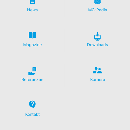
Auftragsdatenverarbeitung abgeschlossen und setzen
die strengen Vorgaben der deutschen
News
MC-Pedia
Datenschutzbehörden bei der Nutzung von Google
Analytics vollständig um.
YouTube
Unsere Website nutzt Plugins der von Google
betriebenen Seite YouTube. Betreiber der Seiten ist die
Magazine
Downloads
YouTube, LLC, 901 Cherry Ave., San Bruno, CA 94066,
USA. Wenn Sie eine unserer mit einem YouTube-Plugin
ausgestatteten Seiten besuchen, wird eine Verbindung
zu den Servern von YouTube hergestellt. Dabei wird
dem YouTube-Server mitgeteilt, welche unserer Seiten
Sie besucht haben. Wenn Sie in Ihrem YouTube-Account
Referenzen
Karriere
eingeloggt sind, ermöglichen Sie YouTube, Ihr
Surfverhalten direkt Ihrem persönlichen Profil
zuzuordnen. Dies können Sie verhindern, indem Sie sich
aus Ihrem YouTube-Account ausloggen. Die Nutzung
von YouTube erfolgt im Interesse einer ansprechenden
Darstellung unserer Online-Angebote. Dies stellt ein
Kontakt
berechtigtes Interesse im Sinne von Art. 6 Abs. 1 lit. f
DSGVO dar.
Weitere Informationen zum Umgang mit Nutzerdaten