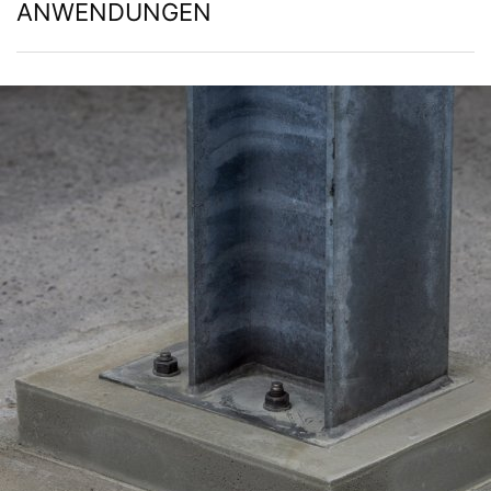
ANWENDUNGEN
aushändigen zu lassen. Sofern Sie die direkte
Übertragung der Daten an einen anderen
Verantwortlichen verlangen, erfolgt dies nur, soweit es
technisch machbar ist.
Recht zur Auskunft, Berichtigung, Löschung,
Sperrung
Sie sind gemäß Art. 15 DSGVO jederzeit berechtigt
gegenüber MC-Bauchemie um umfangreiche
Auskunftserteilung zu den zu Ihrer Person
gespeicherten Daten zu ersuchen. Gemäß Art. 17
DSGVO können Sie jederzeit von uns die Berichtigung,
Löschung und Sperrung einzelner personenbezogener
Daten verlangen.