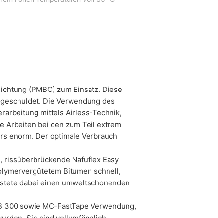
hichtung (PMBC) zum Einsatz. Diese
e geschuldet. Die Verwendung des
arbeitung mittels Airless-Technik,
e Arbeiten bei den zum Teil extrem
s enorm. Der optimale Verbrauch
, rissüberbrückende Nafuflex Easy
polymervergütetem Bitumen schnell,
leistete dabei einen umweltschonenden
 DB 300 sowie MC-FastTape Verwendung,
urden. Sie sind vollumfänglich