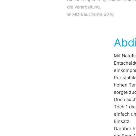
die Verarbeitung.
© MC-Bauchemie 2018
Abd
Mit Nafuf
Entscheid
einkompone
Peristalti
hohen Tem
sorgte zud
Doch auch
Tech 1 di
einfach u
Einsatz.
Darüber h
die über 