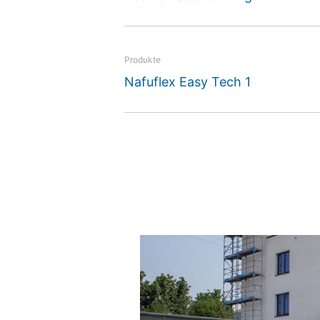
neuen Gebäudes, des re
ungewöhnlich hohen Temp
werden.
Produkte
Nafuflex Easy Tech 1