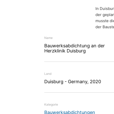
gespeicherten Daten zu ersuchen. Gemäß
personenbezogener Daten verlangen.
In Duisbu
der gepla
musste di
der Bauste
Name
Bauwerksabdichtung an der
Herzklinik Duisburg
Bauwerk
an der H
Land
Duisbur
Duisburg - Germany, 2020
Kategorie
Mit Nafuflex Easy Tech 
Bauwerksabdichtungen