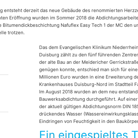
 Art. 17 DSGVO können Sie jederzeit von uns die Berichtigung, Lö
rg entsteht derzeit das neue Gebäude des renommierten Herzze
nten Eröffnung wurden im Sommer 2018 die Abdichtungsarbeit
e Bitumendickbeschichtung Nafuflex Easy Tech 1 der MC den 
lle trotzen.
Das dem Evangelischen Klinikum Niederrhe
Duisburg zählt zu den fünf führenden Zentre
der alte Bau an der Meidericher Gerrickstr
sabdichtung
genügen konnte, entschied man sich für eine
Millionen Euro wurden in eine Erweiterung 
erzklinik
Krankenhauses Duisburg-Nord im Stadtteil Fa
Im August 2018 wurden an dem neu entstan
g
Bauwerksabdichtung durchgeführt. Auf eine
der aktuell gültigen Abdichtungsnorm DIN 1
drückendes Wasser (Wassereinwirkungsklass
Eindringen von Feuchtigkeit in den Baukörpe
1 der MC konnte bei der Entstehung des
Ein eingespieltes 