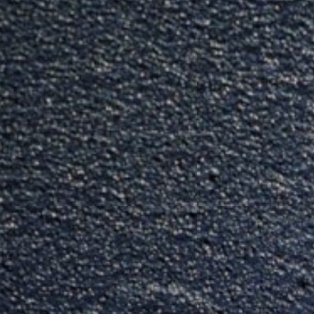
die Erfassung der durch den Cookie erz
Verarbeitung dieser Daten durch Google
installieren:
https://tools.google.com/dlpage/gaopt
Betreff*
Widerspruch gegen Datenerfassung
Sie können die Erfassung Ihrer Daten du
der die Erfassung Ihrer Daten bei zukün
Google Analytics deaktivieren
Mehr Informationen zum Umgang mit Nutz
Nachricht
om/analytics/answer/6004245?hl=de
Auftragsdatenverarbeitung
Wir haben mit Google einen Vertrag zu
Datenschutzbehörden bei der Nutzung v
YouTube
Unsere Website nutzt Plugins der von Go
94066, USA. Wenn Sie eine unserer mit
hergestellt. Dabei wird dem YouTube-Se
Laden Sie Ihre Bewerbun
sind, ermöglichen Sie YouTube, Ihr Surfv
Dateigröße gesamt:
MB 
YouTube-Account ausloggen. Die Nutzung