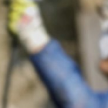
er IP-Adresse) an Google sowie die
owser-Plugin herunterladen und
en. Es wird ein Opt-Out-Cookie gesetzt,
ung von Google:
https://support.google.c
 Vorgaben der deutschen
e, LLC, 901 Cherry Ave., San Bruno, CA
erbindung zu den Servern von YouTube
 in Ihrem YouTube-Account eingeloggt
e verhindern, indem Sie sich aus Ihrem
unserer Online-Angebote. Dies stellt