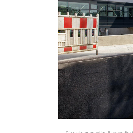
Die einkomponentige Bitumendickb