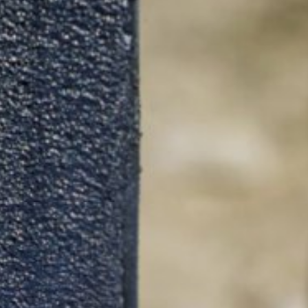
eugten und auf Ihre Nutzung der Website bezogenen Daten (inkl. Ihr
 verhindern, indem Sie das unter dem folgenden Link verfügbare Br
out?hl=de
rch Google Analytics verhindern, indem Sie auf folgenden Link klick
ftigen Besuchen dieser Website verhindert:
erdaten bei Google Analytics finden Sie in der Datenschutzerklär
r Auftragsdatenverarbeitung abgeschlossen und setzen die strengen
on Google Analytics vollständig um.
ogle betriebenen Seite YouTube. Betreiber der Seiten ist die YouTub
 einem YouTube-Plugin ausgestatteten Seiten besuchen, wird eine V
rver mitgeteilt, welche unserer Seiten Sie besucht haben. Wenn Sie
g hoch
erhalten direkt Ihrem persönlichen Profil zuzuordnen. Dies können Si
/
MB
 von YouTube erfolgt im Interesse einer ansprechenden Darstellung 