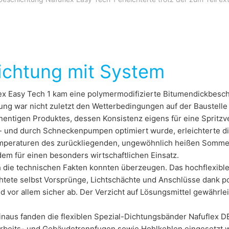
ichtung mit System
lex Easy Tech 1 kam eine polymermodifizierte Bitumendickbesc
ung war nicht zuletzt den Wetterbedingungen auf der Baustell
ntigen Produktes, dessen Konsistenz eigens für eine Spritzver
k- und durch Schneckenpumpen optimiert wurde, erleichterte di
peraturen des zurückliegenden, ungewöhnlich heißen Sommer
em für einen besonders wirtschaftlichen Einsatz.
 die technischen Fakten konnten überzeugen. Das hochflexible
chtete selbst Vorsprünge, Lichtschächte und Anschlüsse dank 
nd vor allem sicher ab. Der Verzicht auf Lösungsmittel gewähr
inaus fanden die flexiblen Spezial-Dichtungsbänder Nafuflex
Arbeits- und Gebäudetrennfugen sowie Hohlkehlen eingesetzt w