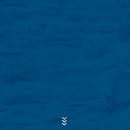
Diese Website nutzt Funktionen des
Webanalysedienstes Google Analytics. Anbieter ist die
Google Inc., 1600 Amphitheatre Parkway Mountain
View, CA 94043, USA. Google Analytics verwendet so
Betreff*
genannte "Cookies". Das sind Textdateien, die auf
Ihrem Computer gespeichert werden und die eine
Analyse der Benutzung der Website durch Sie
ermöglichen. Die durch den Cookie erzeugten
Nachricht
Informationen über Ihre Benutzung dieser Website
werden in der Regel an einen Server von Google in den
USA übertragen und dort gespeichert.
Die Speicherung von Google-Analytics-Cookies erfolgt
auf Grundlage von Art. 6 Abs. 1 lit. f DSGVO. Der
Websitebetreiber hat ein berechtigtes Interesse an der
Analyse des Nutzerverhaltens, um sowohl sein
Webangebot als auch seine Werbung zu optimieren.
Laden Sie Ihre Bewerbung hoch
IP Anonymisierung
Dateigröße gesamt:
MB /
MB
Wir haben auf dieser Website die Funktion IP-
Anonymisierung aktiviert. Dadurch wird Ihre IP-Adresse
Ich stimme der
Datenschutzerklärung
der MC-Bauchemie zu.
von Google innerhalb von Mitgliedstaaten der
Diese Webseite ist durch reCAPTCHA geschützt.