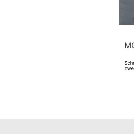
MC
Schn
zwe