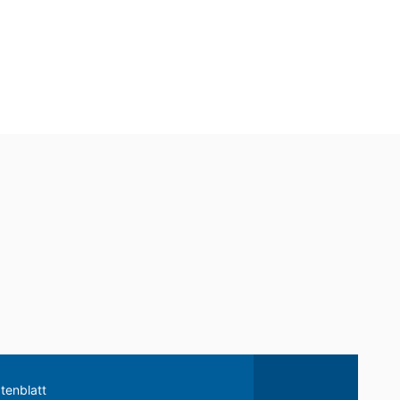
agung der Daten an einen anderen
eilung zu den zu Ihrer Person
schung und Sperrung einzelner
tenblatt