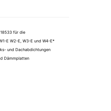
e, LLC, 901 Cherry Ave., San Bruno, CA
erbindung zu den Servern von YouTube
 in Ihrem YouTube-Account eingeloggt
e verhindern, indem Sie sich aus Ihrem
unserer Online-Angebote. Dies stellt
SENDEN
18533 für die
ter:
https://www.google.de/intl/de/polici
 W1-E W2-E, W3-E und W4-E*
nenbezogenen Daten an sonstige
rks- und Dachabdichtungen
und Dämmplatten
its erteilte Einwilligung jederzeit
erruf erfolgten Datenverarbeitung bleibt
ufsichtsbehörde zu. Zuständige
onsfreiheit NRW, Düsseldorf.
siert verarbeiten, an sich oder an einen