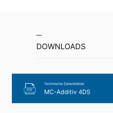
Aufsichtsbehörde in datenschutzrechtlic
MC-Addi
Recht auf Datenübertragbarkeit
Sie haben das Recht, Daten, die wir auf 
Dritten in einem gängigen, maschinenle
Verantwortlichen verlangen, erfolgt dies
Erhärtungsbeschleuniger
Recht zur Auskunft, Berichtigung, Lö
Sie sind gemäß Art. 15 DSGVO jederzei
DOWNLOADS
gespeicherten Daten zu ersuchen. Gemäß
personenbezogener Daten verlangen.
Technische Datenblätter
PDF
MC-Additiv 4DS