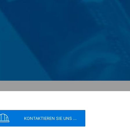
 und dort gekürzt. Im Auftrag des
rten, um Reports über die
rbundene Dienstleistungen gegenüber
Adresse wird nicht mit anderen Daten
ern; wir weisen Sie jedoch darauf hin,
tzen können. Sie können darüber hinaus
er IP-Adresse) an Google sowie die
owser-Plugin herunterladen und
en. Es wird ein Opt-Out-Cookie gesetzt,
ung von Google:
https://support.google.c
KONTAKTIEREN SIE UNS ...