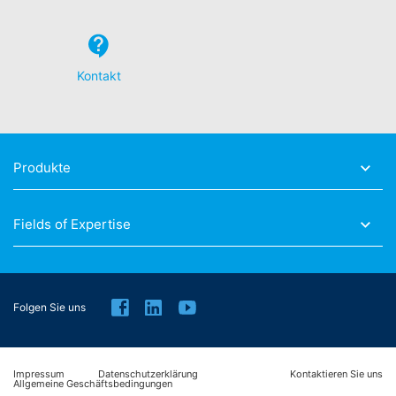
personenbezogene Daten auf. Eine Übermittlung der
personenbezogenen Daten an sonstige Empfänger
erfolgt nicht.
Widerruf Ihrer Einwilligung zur Datenverarbeitung
Kontakt
Einige Datenverarbeitungsvorgänge sind nur mit Ihrer
ausdrücklichen Einwilligung möglich. Sie können eine
bereits erteilte Einwilligung jederzeit widerrufen. Dazu
reicht z. B. eine formlose Mitteilung per E-Mail an uns.
Die Rechtmäßigkeit der bis zum Widerruf erfolgten
Produkte
Datenverarbeitung bleibt vom Widerruf unberührt.
Beschwerderecht bei der zuständigen
Fields of Expertise
Aufsichtsbehörde
Im Falle datenschutzrechtlicher Verstöße steht dem
Betroffenen ein Beschwerderecht bei der zuständigen
Aufsichtsbehörde zu. Zuständige Aufsichtsbehörde in
datenschutzrechtlichen Fragen ist die
Folgen Sie uns
Landesbeauftragte für Datenschutz und
Informationsfreiheit NRW, Düsseldorf.
Impressum
Recht auf Datenübertragbarkeit
Datenschutzerklärung
Kontaktieren Sie uns
Allgemeine Geschäftsbedingungen
Sie haben das Recht, Daten, die wir auf Grundlage Ihrer