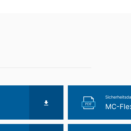
 Art. 17 DSGVO können Sie jederzeit von uns die Berichtigung, Lö
X 2299
nbeschichtung
Sicherheitsda
PDF
MC-Fle