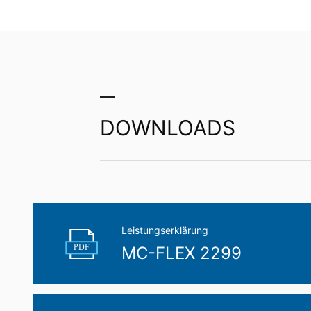
gespeicherten Daten zu ersuchen. Gemäß
personenbezogener Daten verlangen.
DOWNLOADS
MC-FLE
Hochflexible Polyuretha
Leistungserklärung
PDF
MC-FLEX 2299