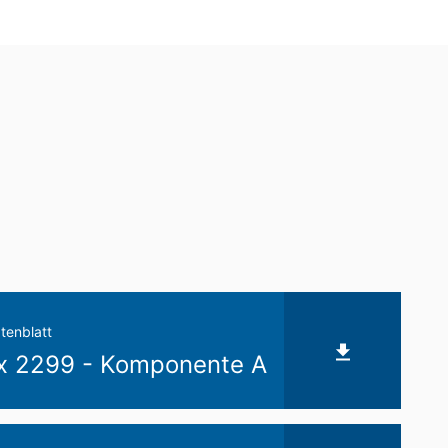
schung und Sperrung einzelner
tenblatt
x 2299 - Komponente A