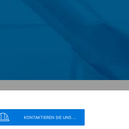
er IP-Adresse) an Google sowie die
owser-Plugin herunterladen und
en. Es wird ein Opt-Out-Cookie gesetzt,
ung von Google:
https://support.google.c
 Vorgaben der deutschen
e, LLC, 901 Cherry Ave., San Bruno, CA
erbindung zu den Servern von YouTube
 in Ihrem YouTube-Account eingeloggt
KONTAKTIEREN SIE UNS ...
e verhindern, indem Sie sich aus Ihrem
unserer Online-Angebote. Dies stellt