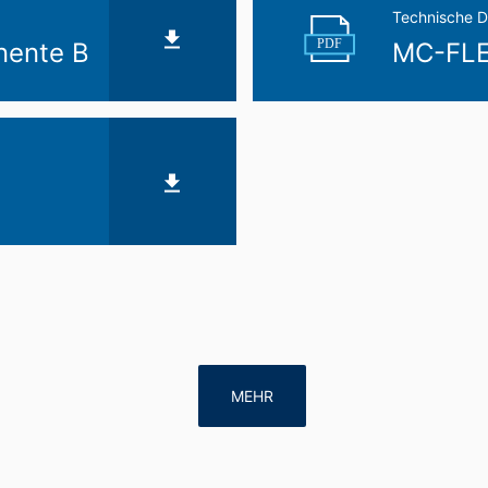
Technische D
PDF
nente B
MC-FLE
MEHR