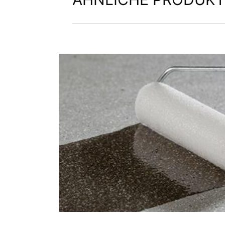
Weitere Informationen zum Umgang mit 
es/privacy
.
Wir bewahren im Rahmen von YouTube ke
Empfänger erfolgt nicht.
Widerruf Ihrer Einwilligung zur Daten
Einige Datenverarbeitungsvorgänge sind n
widerrufen. Dazu reicht z. B. eine forml
vom Widerruf unberührt.
Beschwerderecht bei der zuständigen
Im Falle datenschutzrechtlicher Verstö
Aufsichtsbehörde in datenschutzrechtlic
Recht auf Datenübertragbarkeit
Sie haben das Recht, Daten, die wir auf 
Dritten in einem gängigen, maschinenle
Verantwortlichen verlangen, erfolgt dies
Recht zur Auskunft, Berichtigung, Lö
Sie sind gemäß Art. 15 DSGVO jederzei
gespeicherten Daten zu ersuchen. Gemäß