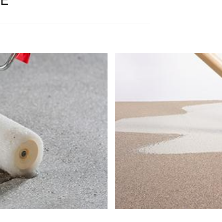
Nutzerdaten finden Sie in der Datenschutzerklärung von YouTube un
inerlei personenbezogene Daten auf. Eine Übermittlung der perso
verarbeitung
ur mit Ihrer ausdrücklichen Einwilligung möglich. Sie können eine bere
ose Mitteilung per E-Mail an uns. Die Rechtmäßigkeit der bis zum Wid
 Aufsichtsbehörde
ße steht dem Betroffenen ein Beschwerderecht bei der zuständigen A
hen Fragen ist die Landesbeauftragte für Datenschutz und Informati
Grundlage Ihrer Einwilligung oder in Erfüllung eines Vertrags automati
sbaren Format aushändigen zu lassen. Sofern Sie die direkte Übertr
 nur, soweit es technisch machbar ist.
schung, Sperrung
t berechtigt gegenüber MC-Bauchemie um umfangreiche Auskunftsert
 Art. 17 DSGVO können Sie jederzeit von uns die Berichtigung, Lö