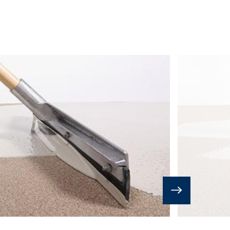
ter:
https://www.google.de/intl/de/polici
nenbezogenen Daten an sonstige
its erteilte Einwilligung jederzeit
erruf erfolgten Datenverarbeitung bleibt
ufsichtsbehörde zu. Zuständige
onsfreiheit NRW, Düsseldorf.
siert verarbeiten, an sich oder an einen
agung der Daten an einen anderen
eilung zu den zu Ihrer Person
schung und Sperrung einzelner