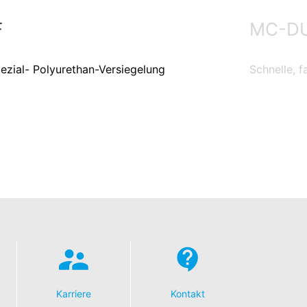
F
MC-DU
ezial- Polyurethan-Versiegelung
Schnelle, 
Karriere
Kontakt