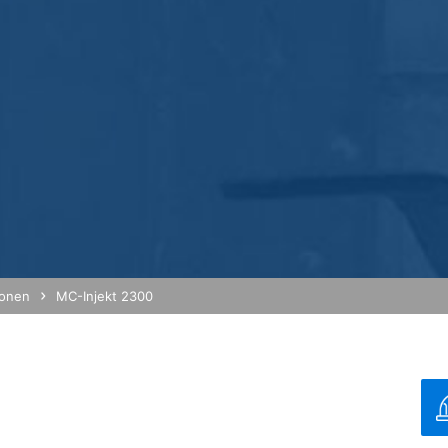
durch eine entsprechende Einstellung Ihrer Browser-Software verhind
nicht sämtliche Funktionen dieser Website vollumfänglich werden nu
eugten und auf Ihre Nutzung der Website bezogenen Daten (inkl. Ihr
 verhindern, indem Sie das unter dem folgenden Link verfügbare Br
out?hl=de
rch Google Analytics verhindern, indem Sie auf folgenden Link klick
ftigen Besuchen dieser Website verhindert:
erdaten bei Google Analytics finden Sie in der Datenschutzerklär
ionen
MC-Injekt 2300
r Auftragsdatenverarbeitung abgeschlossen und setzen die strengen
on Google Analytics vollständig um.
g hoch
ogle betriebenen Seite YouTube. Betreiber der Seiten ist die YouTub
/
MB
 einem YouTube-Plugin ausgestatteten Seiten besuchen, wird eine V