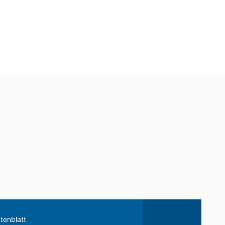
eilung zu den zu Ihrer Person
schung und Sperrung einzelner
tenblatt