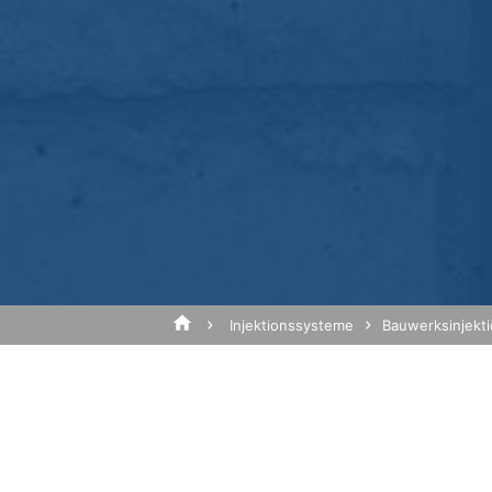
Browser Plugin
Sie können die Speicherung der Cookies 
dass Sie in diesem Fall gegebenenfalls 
die Erfassung der durch den Cookie erz
Verarbeitung dieser Daten durch Google
Betreff*
installieren:
https://tools.google.com/dlpage/gaopt
Widerspruch gegen Datenerfassung
Sie können die Erfassung Ihrer Daten du
Nachricht
der die Erfassung Ihrer Daten bei zukün
Google Analytics deaktivieren
Mehr Informationen zum Umgang mit Nutz
om/analytics/answer/6004245?hl=de
Injektionssysteme
Bauwerksinjekt
Auftragsdatenverarbeitung
Wir haben mit Google einen Vertrag zu
Datenschutzbehörden bei der Nutzung v
YouTube
Laden Sie Ihre Bewerbun
Unsere Website nutzt Plugins der von Go
Dateigröße gesamt:
MB 
94066, USA. Wenn Sie eine unserer mit