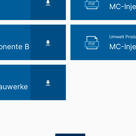
PDF
MC-Inj
Umwelt Produ
PDF
onente B
MC-Inj
Bauwerke