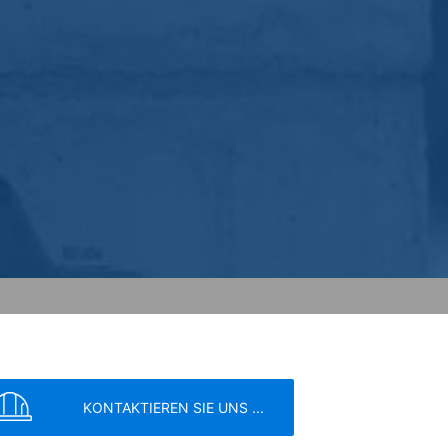
ern; wir weisen Sie jedoch darauf hin,
tzen können. Sie können darüber hinaus
er IP-Adresse) an Google sowie die
owser-Plugin herunterladen und
en. Es wird ein Opt-Out-Cookie gesetzt,
ung von Google:
https://support.google.c
 Vorgaben der deutschen
KONTAKTIEREN SIE UNS ...
e, LLC, 901 Cherry Ave., San Bruno, CA
erbindung zu den Servern von YouTube