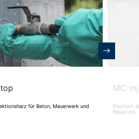
 top
MC-Inj
jektionsharz für Beton, Mauerwerk und
Elastisch 
Baugrund