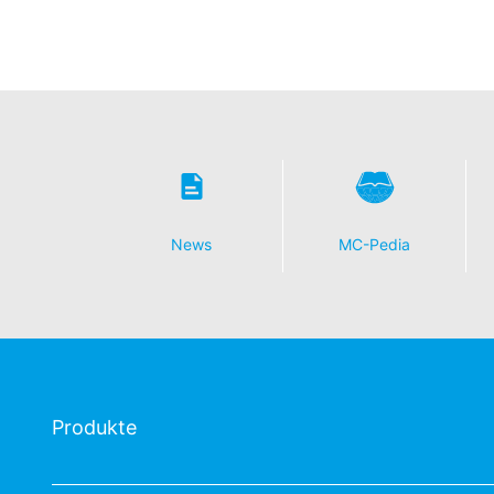
News
MC-Pedia
Produkte