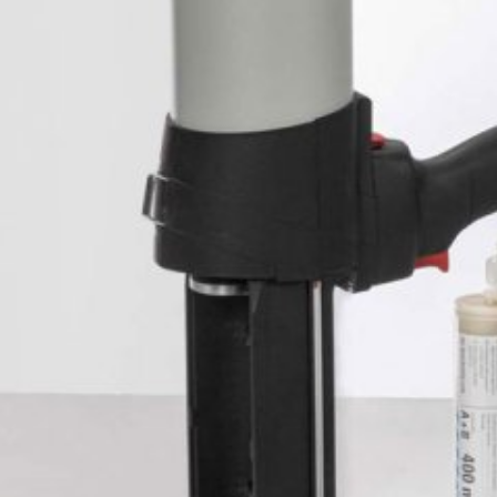
haltens, um sowohl sein Webangebot als auch seine Werbung zu opti
on IP-Anonymisierung aktiviert. Dadurch wird Ihre IP-Adresse von Go
rtragsstaaten des Abkommens über den Europäischen Wirtschaftsraum
 volle IP-Adresse an einen Server von Google in den USA übertragen
diese Informationen benutzen, um Ihre Nutzung der Website auszuwe
und um weitere mit der Websitenutzung und der Internetnutzung ve
 im Rahmen von Google Analytics von Ihrem Browser übermittelte IP-
durch eine entsprechende Einstellung Ihrer Browser-Software verhind
nicht sämtliche Funktionen dieser Website vollumfänglich werden nu
eugten und auf Ihre Nutzung der Website bezogenen Daten (inkl. Ihr
 verhindern, indem Sie das unter dem folgenden Link verfügbare Br
out?hl=de
rch Google Analytics verhindern, indem Sie auf folgenden Link klick
g hoch
ftigen Besuchen dieser Website verhindert:
/
MB