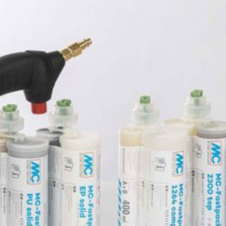
mieren.
ogle innerhalb von Mitgliedstaaten der
 vor der Übermittlung in die USA
 und dort gekürzt. Im Auftrag des
rten, um Reports über die
rbundene Dienstleistungen gegenüber
Adresse wird nicht mit anderen Daten
ern; wir weisen Sie jedoch darauf hin,
tzen können. Sie können darüber hinaus
er IP-Adresse) an Google sowie die
owser-Plugin herunterladen und
en. Es wird ein Opt-Out-Cookie gesetzt,