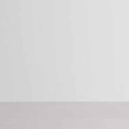
Interesse an der Analyse des Nutzerver
IP Anonymisierung
Wir haben auf dieser Website die Funkti
Europäischen Union oder in anderen Ve
Betreff*
gekürzt. Nur in Ausnahmefällen wird die
Betreibers dieser Website wird Google 
Websiteaktivitäten zusammenzustellen 
dem Websitebetreiber zu erbringen. Die
von Google zusammengeführt.
Nachricht
Browser Plugin
Sie können die Speicherung der Cookies 
dass Sie in diesem Fall gegebenenfalls 
die Erfassung der durch den Cookie erz
Verarbeitung dieser Daten durch Google
installieren:
https://tools.google.com/dlpage/gaopt
Widerspruch gegen Datenerfassung
Sie können die Erfassung Ihrer Daten du
Laden Sie Ihre Bewerbun
der die Erfassung Ihrer Daten bei zukün
Dateigröße gesamt:
MB 
Google Analytics deaktivieren