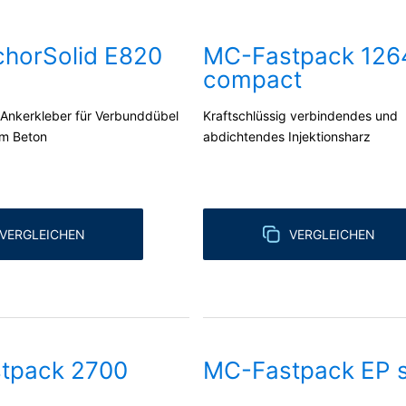
tpack System
ose Mitteilung per E-Mail an uns. Die Rechtmäßigkeit der bis zum Wid
horSolid E820
MC-Fastpack 126
 Aufsichtsbehörde
compact
ße steht dem Betroffenen ein Beschwerderecht bei der zuständigen A
 System können Sie viele Injektions- und
hen Fragen ist die Landesbeauftragte für Datenschutz und Informati
 Ankerkleber für Verbunddübel
Kraftschlüssig verbindendes und
hnell und sicher umsetzen.
em Beton
abdichtendes Injektionsharz
Grundlage Ihrer Einwilligung oder in Erfüllung eines Vertrags automati
sbaren Format aushändigen zu lassen. Sofern Sie die direkte Übertr
 nur, soweit es technisch machbar ist.
schung, Sperrung
VERGLEICHEN
VERGLEICHEN
t berechtigt gegenüber MC-Bauchemie um umfangreiche Auskunftsert
 Art. 17 DSGVO können Sie jederzeit von uns die Berichtigung, Lö
tpack 2700
MC-Fastpack EP s