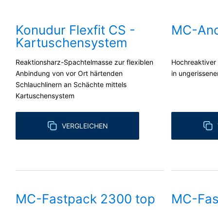
MC-Fas
widerrufen. Dazu reicht z. B. eine forml
vom Widerruf unberührt.
Konudur Flexfit CS -
MC-Anc
Beschwerderecht bei der zuständigen
Kartuschensystem
Im Falle datenschutzrechtlicher Verstö
Mit unserem MC-Fastpack
Aufsichtsbehörde in datenschutzrechtlic
Reaktionsharz-Spachtelmasse zur flexiblen
Hochreaktiver
Klebarbeiten einfach, sc
Recht auf Datenübertragbarkeit
Anbindung von vor Ort härtenden
in ungerissen
Sie haben das Recht, Daten, die wir auf 
Schlauchlinern an Schächte mittels
Dritten in einem gängigen, maschinenle
Kartuschensystem
Verantwortlichen verlangen, erfolgt dies
Recht zur Auskunft, Berichtigung, Lö
VERGLEICHEN
Sie sind gemäß Art. 15 DSGVO jederzei
gespeicherten Daten zu ersuchen. Gemäß
personenbezogener Daten verlangen.
MC-Fastpack 2300 top
MC-Fas