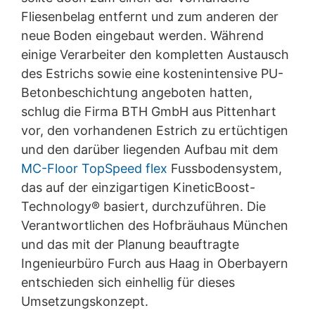
aushändigen zu lassen. Sofern Sie die direkte
Fliesenbelag entfernt und zum anderen der
Übertragung der Daten an einen anderen
neue Boden eingebaut werden. Während
Verantwortlichen verlangen, erfolgt dies nur, soweit es
technisch machbar ist.
einige Verarbeiter den kompletten Austausch
des Estrichs sowie eine kostenintensive PU-
Recht zur Auskunft, Berichtigung, Löschung,
Betonbeschichtung angeboten hatten,
Sperrung
Sie sind gemäß Art. 15 DSGVO jederzeit berechtigt
schlug die Firma BTH GmbH aus Pittenhart
gegenüber MC-Bauchemie um umfangreiche
vor, den vorhandenen Estrich zu ertüchtigen
Auskunftserteilung zu den zu Ihrer Person
gespeicherten Daten zu ersuchen. Gemäß Art. 17
und den darüber liegenden Aufbau mit dem
DSGVO können Sie jederzeit von uns die Berichtigung,
MC-Floor TopSpeed flex
Fussbodensystem,
Löschung und Sperrung einzelner personenbezogener
das auf der einzigartigen KineticBoost-
Daten verlangen.
Technology® basiert, durchzuführen. Die
Verantwortlichen des Hofbräuhaus München
und das mit der Planung beauftragte
Ingenieurbüro Furch aus Haag in Oberbayern
entschieden sich einhellig für dieses
Umsetzungskonzept.