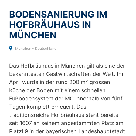
Es gelten die
Datenschutzbestimmungen
und
Widerspruch gegen Datenerfassung
Nutzungsbedingungen
von Google.
Sie können die Erfassung Ihrer Daten durch Google
BODENSANIERUNG IM
Analytics verhindern, indem Sie auf folgenden Link
HOFBRÄUHAUS IN
klicken. Es wird ein Opt-Out-Cookie gesetzt, der die
SENDEN
Erfassung Ihrer Daten bei zukünftigen Besuchen dieser
MÜNCHEN
Website verhindert:
Google Analytics deaktivieren
München - Deutschland
Mehr Informationen zum Umgang mit Nutzerdaten bei
Google Analytics finden Sie in der Datenschutzerklärung
von Google:
https://support.google.com/analytics/answ
Das Hofbräuhaus in München gilt als eine der
er/6004245?hl=de
bekanntesten Gastwirtschaften der Welt. Im
April wurde in der rund 200 m² grossen
Auftragsdatenverarbeitung
Wir haben mit Google einen Vertrag zur
Küche der Boden mit einem schnellen
Auftragsdatenverarbeitung abgeschlossen und setzen
Fußbodensystem der MC innerhalb von fünf
die strengen Vorgaben der deutschen
Tagen komplett erneuert. Das
Datenschutzbehörden bei der Nutzung von Google
Analytics vollständig um.
traditionsreiche Hofbräuhaus steht bereits
seit 1607 an seinem angestammten Platz am
YouTube
Platzl 9 in der bayerischen Landeshauptstadt.
Unsere Website nutzt Plugins der von Google