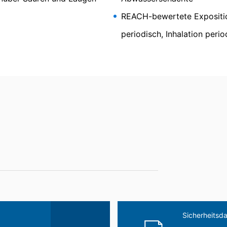
sbaren Format aushändigen zu lassen. Sofern Sie die direkte Übertr
 nur, soweit es technisch machbar ist.
REACH-bewertete Expositio
periodisch, Inhalation peri
schung, Sperrung
pack EP solid
t berechtigt gegenüber MC-Bauchemie um umfangreiche Auskunftsert
 Art. 17 DSGVO können Sie jederzeit von uns die Berichtigung, Lö
kleber zum kraftschlüssigen Kleben und
Sicherheitsda