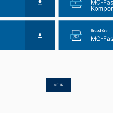
MC-Fast
PDF
Kompon
Broschüren
PDF
MC-Fas
MEHR