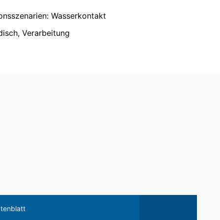
agung der Daten an einen anderen
nsszenarien: Wasserkontakt
odisch, Verarbeitung
eilung zu den zu Ihrer Person
schung und Sperrung einzelner
tenblatt