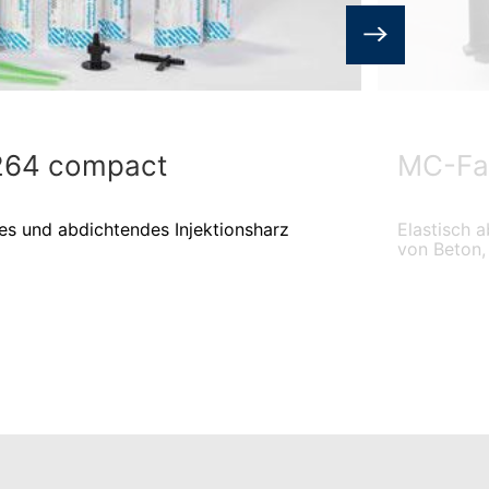
264 compact
MC-Fa
es und abdichtendes Injektionsharz
Elastisch 
von Beton