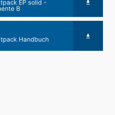
pack EP solid -
ente B
tpack Handbuch