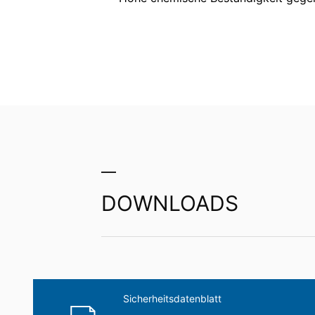
Dritten in einem gängigen, maschinenle
Verantwortlichen verlangen, erfolgt dies
Recht zur Auskunft, Berichtigung, Lö
MC-Fast
Sie sind gemäß Art. 15 DSGVO jederzei
gespeicherten Daten zu ersuchen. Gemäß
personenbezogener Daten verlangen.
Hochreaktiver Universal
Beschichten
DOWNLOADS
Sicherheitsdatenblatt